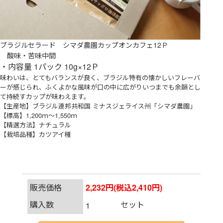
ブラジルセラード シマダ農園カップオンカフェ12Ｐ
酸味・苦味中間
・内容量 1パック 10g×12Ｐ
味わいは、とてもバランスが良く、ブラジル特有の懐かしいフレーバ
ーが感じられ、ふくよかな風味が口の中に広がりいつまでも余韻とし
て持続すカップが味わえます。
【生産地】ブラジル連邦共和国 ミナスジェライス州「シマダ農園」
【標高】1,200ｍ～1,550ｍ
【精選方法】ナチュラル
【栽培品種】カツアイ種
販売価格
2,232円(税込2,410円)
購入数
セット